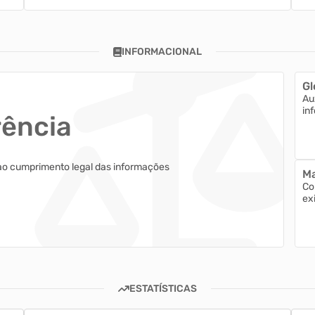
INFORMACIONAL
Gl
Au
in
rência
ao cumprimento legal das informações
Ma
Co
ex
ESTATÍSTICAS