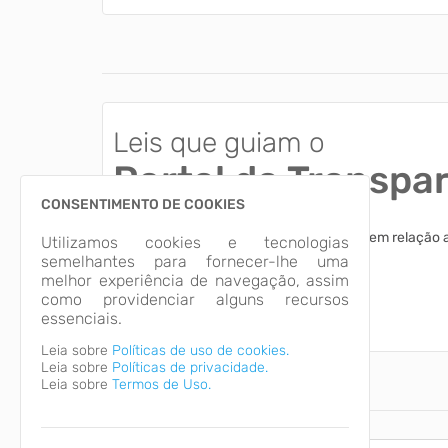
Leis que guiam o
Portal da Transpa
CONSENTIMENTO DE COOKIES
Esclareça dúvidas comuns dos usuários em relação 
Utilizamos cookies e tecnologias
apresentadas.
semelhantes para fornecer-lhe uma
melhor experiência de navegação, assim
como providenciar alguns recursos
Acessar
essenciais.
Leia sobre
Políticas de uso de cookies.
Leia sobre
Políticas de privacidade.
Leia sobre
Termos de Uso.