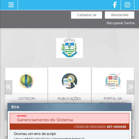
Cadastre-se
Atende.Net
Recuperar Senha
LICITACON
PUBLICAÇÕES
PORTAL DA
LEGAIS
TRANSPARENCIA
Erro
SISTEMA
Gerenciamento do Sistema
CÓDIGO DA MENSAGEM:
EST-000040
Ocorreu um erro de script: