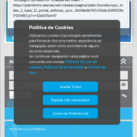
Uncaught SyntaxError: Unexpected token '('
https://palmitinho.atende.net/cidadao/pagina/static/bundle/wpo_in
Resultados para
""
dex_2_base_l2_portal_editores_sync_3b0fab8b787c50e6c83f8329b
1700480.js?v=32e005e4:47
Verificar Mais Detalhes
Portais
Política de Cookies
OK
Utilizamos cookies e tecnologias semelhantes
Por favor, aguarde...
para fornecer-lhe uma melhor experiência de
navegação, assim como providenciar alguns
NOTÍCIAS
recursos essenciais.
Ao continuar navegando nesta página você
AUTOATENDIMENTO
concorda com nossas
Políticas de uso de
Por favor, aguarde...
cookies
,
Políticas de privacidade
e
Termos de
Uso
.
SUBPORTAIS
Aceitar Todos
Entrar
Por favor, aguarde...
Rejeitar não necessários
Isto significa que diversos recursos
Cadastre-se
|
Recuperar Senha
providenciados poderão não estar
disponíveis.
ACESSAR SEM LOGIN
Gerenciar Preferências
SERVIÇOS
Por favor, aguarde...
NOTA FISCAL ELETRÔNICA