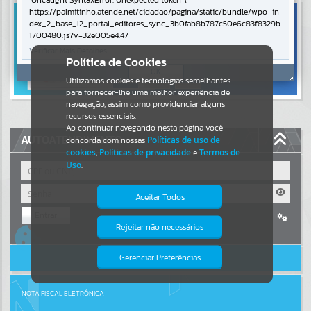
Uncaught SyntaxError: Unexpected token '('
https://palmitinho.atende.net/cidadao/pagina/static/bundle/wpo_in
Resultados para
""
dex_2_base_l2_portal_editores_sync_3b0fab8b787c50e6c83f8329b
1700480.js?v=32e005e4:47
Verificar Mais Detalhes
Portais
Política de Cookies
OK
Utilizamos cookies e tecnologias semelhantes
Por favor, aguarde...
para fornecer-lhe uma melhor experiência de
navegação, assim como providenciar alguns
NOTÍCIAS
recursos essenciais.
Ao continuar navegando nesta página você
AUTOATENDIMENTO
concorda com nossas
Políticas de uso de
Por favor, aguarde...
cookies
,
Políticas de privacidade
e
Termos de
Uso
.
SUBPORTAIS
Aceitar Todos
Entrar
Por favor, aguarde...
Rejeitar não necessários
Isto significa que diversos recursos
Cadastre-se
|
Recuperar Senha
providenciados poderão não estar
disponíveis.
ACESSAR SEM LOGIN
Gerenciar Preferências
SERVIÇOS
Por favor, aguarde...
NOTA FISCAL ELETRÔNICA