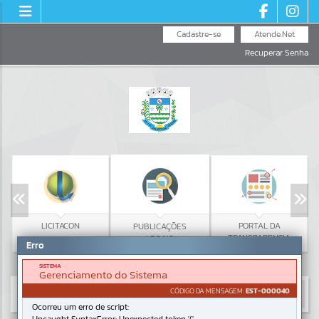
Cadastre-se
Atende.Net
Recuperar Senha
LICITACON
PORTAL DA
PUBLICAÇÕES
TRANSPARENCIA
LEGAIS
Erro
SISTEMA
Gerenciamento do Sistema
CÓDIGO DA MENSAGEM:
EST-000040
Ocorreu um erro de script: