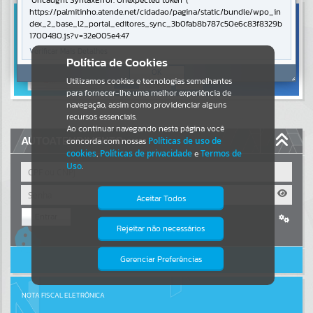
Uncaught SyntaxError: Unexpected token '('
https://palmitinho.atende.net/cidadao/pagina/static/bundle/wpo_in
Resultados para
""
dex_2_base_l2_portal_editores_sync_3b0fab8b787c50e6c83f8329b
1700480.js?v=32e005e4:47
Verificar Mais Detalhes
Portais
Política de Cookies
OK
Utilizamos cookies e tecnologias semelhantes
Por favor, aguarde...
para fornecer-lhe uma melhor experiência de
navegação, assim como providenciar alguns
NOTÍCIAS
recursos essenciais.
Ao continuar navegando nesta página você
AUTOATENDIMENTO
concorda com nossas
Políticas de uso de
Por favor, aguarde...
cookies
,
Políticas de privacidade
e
Termos de
Uso
.
SUBPORTAIS
Aceitar Todos
Entrar
Por favor, aguarde...
Rejeitar não necessários
Isto significa que diversos recursos
Cadastre-se
|
Recuperar Senha
providenciados poderão não estar
disponíveis.
ACESSAR SEM LOGIN
Gerenciar Preferências
SERVIÇOS
Por favor, aguarde...
NOTA FISCAL ELETRÔNICA