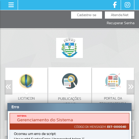
Cadastre-se
Atende.Net
Recuperar Senha
LICITACON
PORTAL DA
PUBLICAÇÕES
TRANSPARENCIA
LEGAIS
Erro
SISTEMA
Gerenciamento do Sistema
CÓDIGO DA MENSAGEM:
EST-000040
Ocorreu um erro de script: